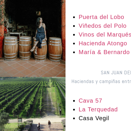
Puerta del Lobo
Viñedos del Polo
Vinos del Marqué
Hacienda Atongo
María & Bernardo
SAN JUAN DE
Haciendas y campiñas entr
Cava 57
La Terquedad
Casa Vegil