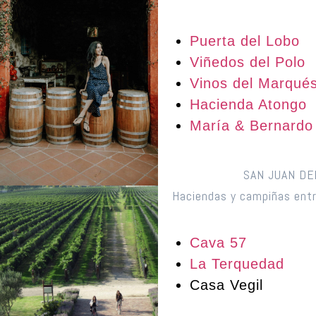
Puerta del Lobo
Viñedos del Polo
Vinos del Marqué
Hacienda Atongo
María & Bernardo
SAN JUAN DE
Haciendas y campiñas entr
Cava 57
La Terquedad
Casa Vegil