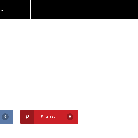
en
O
in la IA
Pinterest
0
0