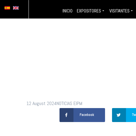
Crecerá 
INICIO
EXPOSITORES
VISITANTES
publicid
en apoge
12 August 2024
NOTICIAS EIPM
Facebook
Tw