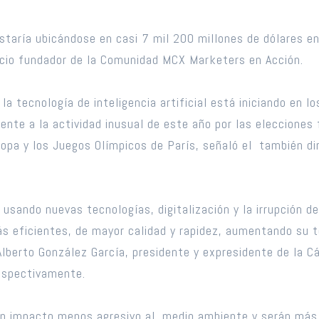
staría ubicándose en casi 7 mil 200 millones de dólares e
socio fundador de la Comunidad MCX Marketers en Acción.
a tecnología de inteligencia artificial está iniciando en l
ente a la actividad inusual de este año por las elecciones
opa y los Juegos Olímpicos de París, señaló el también dir
ando nuevas tecnologías, digitalización y la irrupción de 
ás eficientes, de mayor calidad y rapidez, aumentando su t
 y Alberto González García, presidente y expresidente de la 
espectivamente.
n impacto menos agresivo al medio ambiente y serán más c