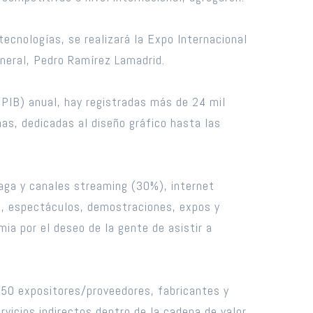
ecnologías, se realizará la Expo Internacional
eneral, Pedro Ramírez Lamadrid.
(PIB) anual, hay registradas más de 24 mil
nas, dedicadas al diseño gráfico hasta las
paga y canales streaming (30%), internet
es, espectáculos, demostraciones, expos y
ia por el deseo de la gente de asistir a
 250 expositores/proveedores, fabricantes y
vicios indirectos dentro de la cadena de valor