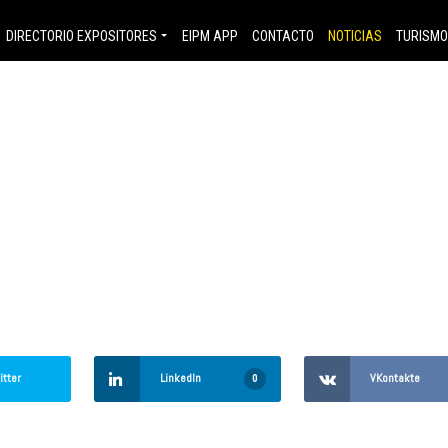
11% gasto 
DIRECTORIO EXPOSITORES
EIPM APP
CONTACTO
NOTICIAS
TURISM
ad... aún s
o
itter
LinkedIn
VKontakte
0