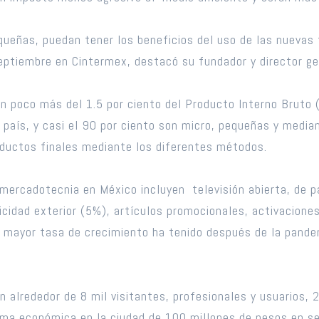
eñas, puedan tener los beneficios del uso de las nuevas t
septiembre en Cintermex, destacó su fundador y director g
con poco más del 1.5 por ciento del Producto Interno Bruto 
 país, y casi el 90 por ciento son micro, pequeñas y media
oductos finales mediante los diferentes métodos.
y mercadotecnia en México incluyen televisión abierta, de 
licidad exterior (5%), artículos promocionales, activacion
 mayor tasa de crecimiento ha tenido después de la pandem
n alrededor de 8 mil visitantes, profesionales y usuarios,
ama económica en la ciudad de 100 millones de pesos en ser