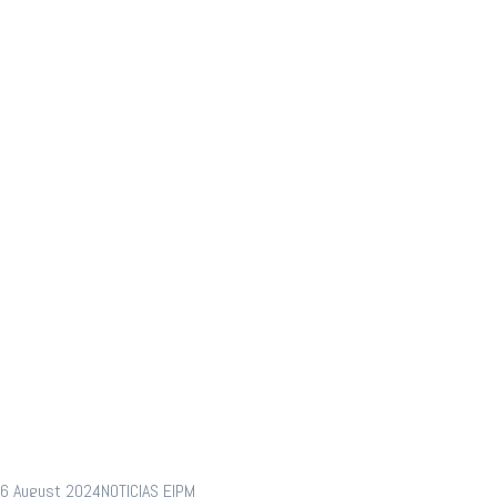
de NL retos
ante nuevas
tecnologías y
Nearshoring
6 August 2024
NOTICIAS EIPM