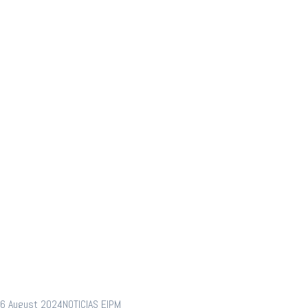
frente ante
nuevas
tecnologías y
Nearshoring
6 August 2024
NOTICIAS EIPM