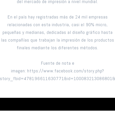
del mercado de impresión a nivel mundial.
En el país hay registradas más de 24 mil empresas
relacionadas con esta industria, casi el 90% micro,
pequeñas y medianas, dedicadas al diseño gráfico hasta
las compañías que trabajan la impresión de los productos
finales mediante los diferentes métodos.
Fuente de nota e
imagen: https://www.facebook.com/story.php?
story_fbid=478196611630771&id=100083213086801&m