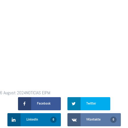
tecnologías y
el
nearshoring.
6 August 2024
NOTICIAS EIPM
Facebook
Twitter
LinkedIn
VKontakte
0
0