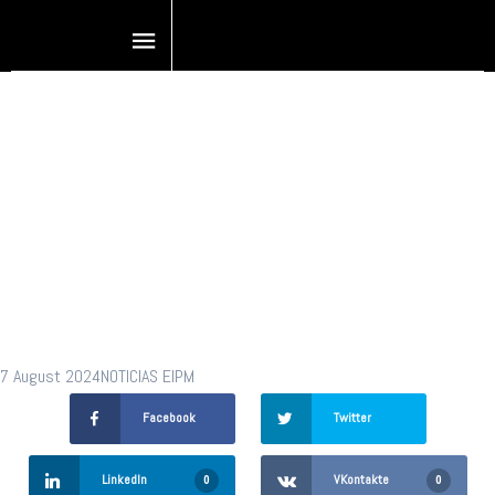
Pegará a artes
gráficas alza
del dólar
7 August 2024
NOTICIAS EIPM
Facebook
Twitter
LinkedIn
VKontakte
0
0