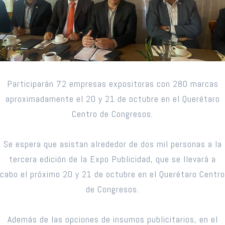
Participarán 72 empresas expositoras con 280 marcas
aproximadamente el 20 y 21 de octubre en el Querétaro
Centro de Congresos.
Se espera que asistan alrededor de dos mil personas a la
tercera edición de la Expo Publicidad, que se llevará a
cabo el próximo 20 y 21 de octubre en el Querétaro Centro
de Congresos.
Además de las opciones de insumos publicitarios, en el