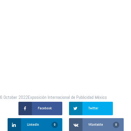
México, en
Querétaro
(Juriquilla).
6 October 2022
Exposición Internacional de Publicidad México
Facebook
Twitter
LinkedIn
VKontakte
0
0