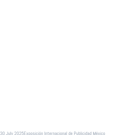
transforma la
economía y la
cultura
empresarial
30 July 2025
Exposición Internacional de Publicidad México