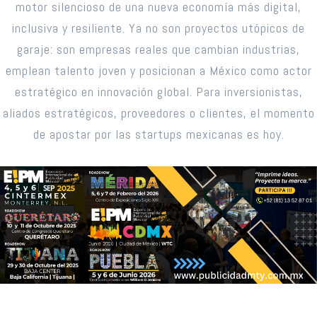
motor silencioso de una nueva economía más digital,
inclusiva y resiliente. Ya no son proyectos utópicos de
garaje: son empresas reales que cambian industrias,
emplean talento joven y posicionan a México como actor
estratégico en innovación global. Para inversionistas,
aliados estratégicos, proveedores o clientes, el momento
de apostar por las startups mexicanas es hoy.