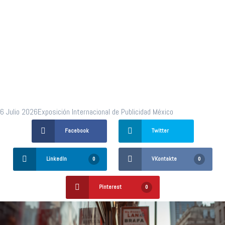
manera
profesional?
6 Julio 2026
Exposición Internacional de Publicidad México
Facebook
Twitter
LinkedIn
VKontakte
0
0
Pinterest
0