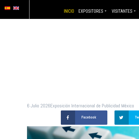
¿Qué err
INICIO
EXPOSITORES
VISITANTES
lanzar u
impresi
6 Julio 2026
Exposición Internacional de Publicidad México
Facebook
Tw