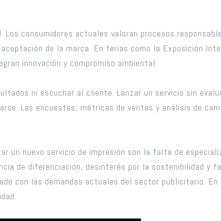
ad. Los consumidores actuales valoran procesos responsables
a aceptación de la marca. En ferias como la Exposición Int
egran innovación y compromiso ambiental.
ltados ni escuchar al cliente. Lanzar un servicio sin evalua
arse. Las encuestas, métricas de ventas y análisis de ca
r un nuevo servicio de impresión son la falta de especializ
ia de diferenciación, desinterés por la sostenibilidad y f
neado con las demandas actuales del sector publicitario. E
idad.