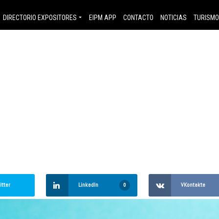
ores evitar
DIRECTORIO EXPOSITORES
EIPM APP
CONTACTO
NOTICIAS
TURISM
n nuevo se
ón?
itter
LinkedIn
VKontakte
0