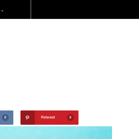
 al
O
rvicio de
Pinterest
0
0