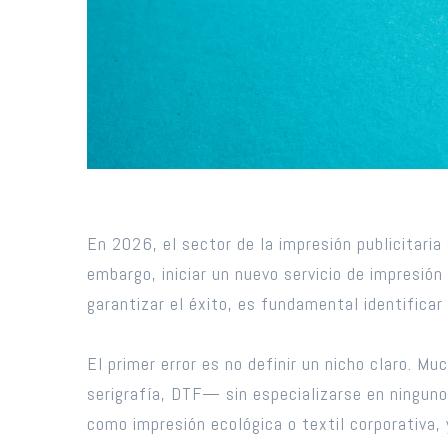
En 2026, el sector de la impresión publicitaria
embargo, iniciar un nuevo servicio de impresión 
garantizar el éxito, es fundamental identifica
El primer error es no definir un nicho claro.
serigrafía, DTF— sin especializarse en ninguno
como impresión ecológica o textil corporativa, 